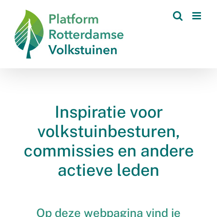
Skip
to
content
Inspiratie voor
volkstuinbesturen,
commissies en andere
actieve leden
Op deze webpagina vind je