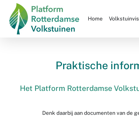
Skip
to
Home
Volkstuinvis
content
Praktische infor
Het Platform Rotterdamse Volkstui
Denk daarbij aan documenten van de g