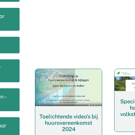
or
r
n –
Speci
h
volks
Toelichtende video’s bij
huurovereenkomst
oor
2024