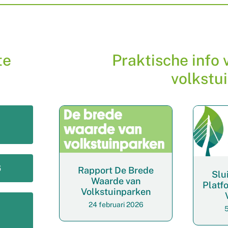
te
Praktische info
volkstu
6
Rapport De Brede
Slui
Waarde van
Platf
Volkstuinparken
24 februari 2026
5