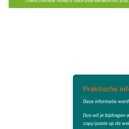
Toelichtende video’s huurovereenkomst 20
Praktische in
Deze informatie word
Dus wil je bijdragen 
copy/paste op de webs