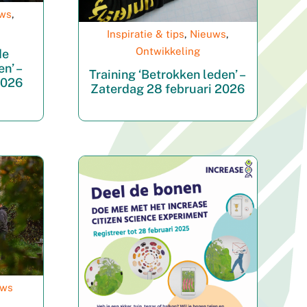
ws
,
Inspiratie & tips
,
Nieuws
,
Ontwikkeling
de
n’ –
Training ‘Betrokken leden’ –
2026
Zaterdag 28 februari 2026
uws