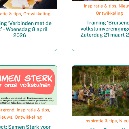
Inspiratie & tips
,
Nieu
Ontwikkeling
ratie & tips
,
Ontwikkeling
Training ‘Bruisen
ing ‘Verbinden met de
volkstuinvereniginge
k’ – Woensdag 8 april
Zaterdag 21 maart 
2026
ergrond
,
Inspiratie & tips
,
ieuws
,
Ontwikkeling
Inspiratie & tips
,
Nie
ect: Samen Sterk voor