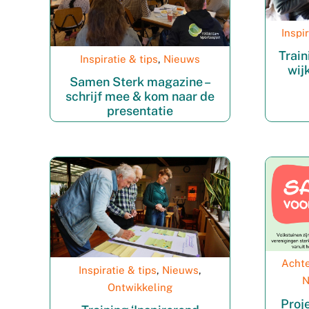
Inspi
Train
Inspiratie & tips
,
Nieuws
wij
Samen Sterk magazine –
schrijf mee & kom naar de
presentatie
Acht
Inspiratie & tips
,
Nieuws
,
N
Ontwikkeling
Proj