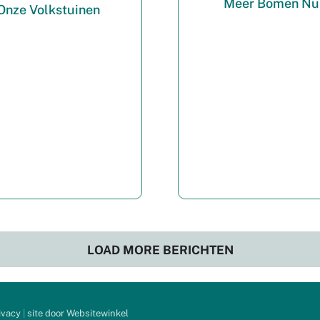
Meer Bomen Nu
Onze Volkstuinen
LOAD MORE BERICHTEN
ivacy
|
site door Websitewinkel