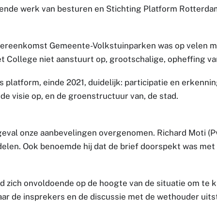
dende werk van besturen en Stichting Platform Rotterdams
vereenkomst Gemeente-Volkstuinparken was op velen man
College niet aanstuurt op, grootschalige, opheffing va
s platform, einde 2021, duidelijk: participatie en erkenn
e visie op, en de groenstructuur van, de stad.
val onze aanbevelingen overgenomen. Richard Moti (Pvd
delen. Ook benoemde hij dat de brief doorspekt was met 
d zich onvoldoende op de hoogte van de situatie om te 
aar de insprekers en de discussie met de wethouder uitst