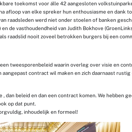
rkbare toekomst voor álle 42 aangesloten volkstuinparke
 na afloop van elke spreker hun enthousiasme en dank to
an raadsleden werd niet onder stoelen of banken gesch
 en de vasthoudendheid van Judith Bokhove (GroenLinks)
r als raadslid nooit zoveel betrokken burgers bij een com
en tweesporenbeleid waarin overleg over visie en contra
angepast contract wil maken en zich daarnaast rustig ove
sie , dan beleid en dan een contract komen. We hebben g
ook op dat punt.
orgvuldig, inhoudelijk en formeel!