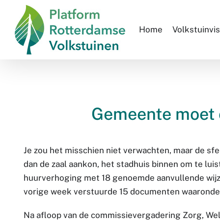
Skip
to
Home
Volkstuinvis
content
Gemeente moet o
Je zou het misschien niet verwachten, maar de s
dan de zaal aankon, het stadhuis binnen om te lu
huurverhoging met 18 genoemde aanvullende wijzi
vorige week verstuurde 15 documenten waaronder
Na afloop van de commissievergadering Zorg, Welz